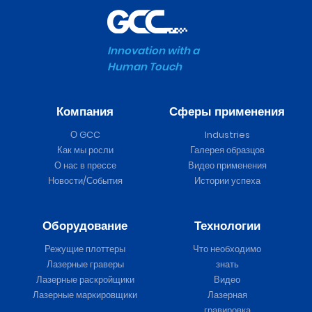
Innovation with a
Human Touch
Компания
Сферы применения
О GCC
Industries
Как мы росли
Галерея образцов
О нас в прессе
Видео применения
Новости/События
Истории успеха
Оборудование
Технологии
Режущие плоттеры
Что необходимо
Лазерные граверы
знать
Лазерные раскройщики
Видео
Лазерные маркировщики
Лазерная
гравировка