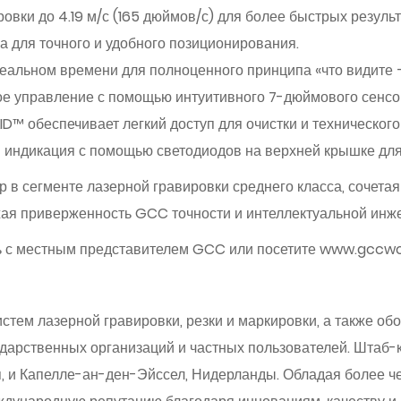
овки до 4.19 м/с (165 дюймов/с) для более быстрых результ
 для точного и удобного позиционирования.
еальном времени для полноценного принципа «что видите —
е управление с помощью интуитивного 7-дюймового сенсор
ID™ обеспечивает легкий доступ для очистки и техническог
индикация с помощью светодиодов на верхней крышке для
р в сегменте лазерной гравировки среднего класса, сочет
ая приверженность GCC точности и интеллектуальной инж
ь с местным представителем GCC или посетите www.gccwo
тем лазерной гравировки, резки и маркировки, а также об
дарственных организаций и частных пользователей. Штаб-
, и Капелле-ан-ден-Эйссел, Нидерланды. Обладая более ч