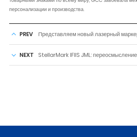
товарными знаками по всему миру, GCC завоевала меж
персонализации и производства.
PREV
Представляем новый лазерный марке
NEXT
StellarMark IFIIS JML: переосмыслен