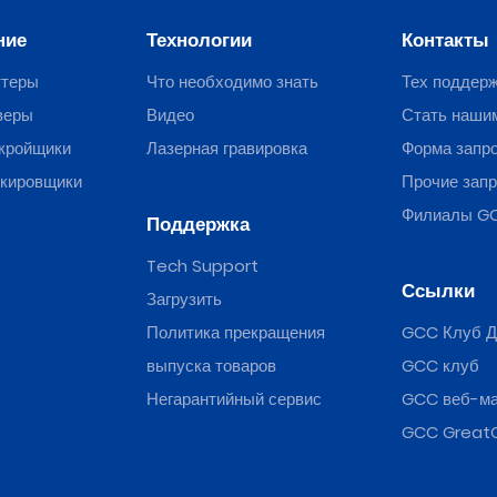
ние
Технологии
Контакты
ттеры
Что необходимо знать
Тех поддер
веры
Видео
Стать наши
кройщики
Лазерная гравировка
Форма запр
ркировщики
Прочие зап
Филиалы G
Поддержка
Tech Support
Ссылки
Загрузить
Политика прекращения
GCC Клуб Д
выпуска товаров
GCC клуб
Негарантийный сервис
GCC веб-ма
GCC Great