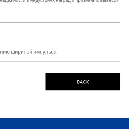
адежности в индустриях наград и признаний, вывесок,
ению шириной импульса.
BACK