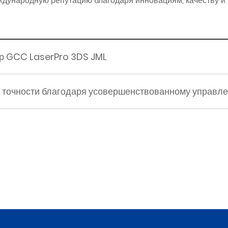
дународную репутацию благодаря инновациям, качеству и н
р GCC LaserPro 3DS JML
ие точности благодаря усовершенствованному управл