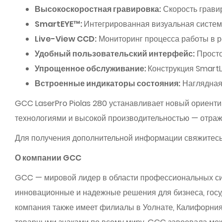
Высокоскоростная гравировка:
Скорость гравир
SmartEYE™:
Интегрированная визуальная система
Live-View CCD:
Мониторинг процесса работы в р
Удобный пользовательский интерфейс:
Просто
Упрощенное обслуживание:
Конструкция SmartL
Встроенные индикаторы состояния:
Наглядная 
GCC LaserPro Piolas 280 устанавливает новый ориенти
технологиями и высокой производительностью — отраж
Для получения дополнительной информации свяжитес
О компании GCC
GCC — мировой лидер в области профессиональных сис
инновационные и надежные решения для бизнеса, госу
компания также имеет филиалы в Уолнате, Калифорния