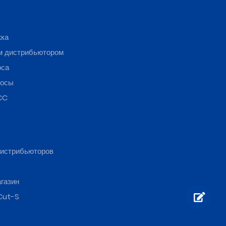
жка
м дистрибьютором
оса
росы
CC
истрибьюторов
газин
Cut-S