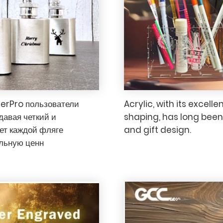
serPro пользователи
Acrylic, with its excelle
здавая четкий и
shaping, has long been 
ет каждой фляге
and gift design.
льную ценн