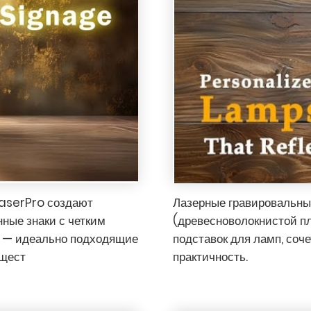
LaserPro создают
Лазерные гравировальны
ные знаки с четким
(древесноволокнистой пл
ю — идеально подходящие
подставок для ламп, соч
бщест
практичность.