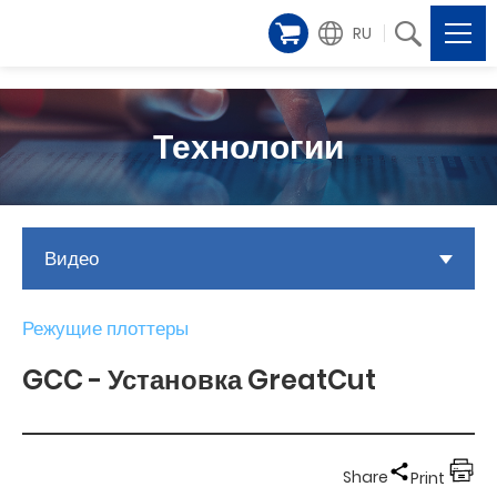
RU
Технологии
Видео
Режущие плоттеры
GCC - Установка GreatCut
Share
Print