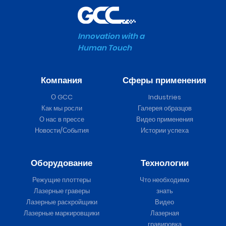
Innovation with a
Human Touch
Компания
Сферы применения
О GCC
Industries
Как мы росли
Галерея образцов
О нас в прессе
Видео применения
Новости/События
Истории успеха
Оборудование
Технологии
Режущие плоттеры
Что необходимо
Лазерные граверы
знать
Лазерные раскройщики
Видео
Лазерные маркировщики
Лазерная
гравировка