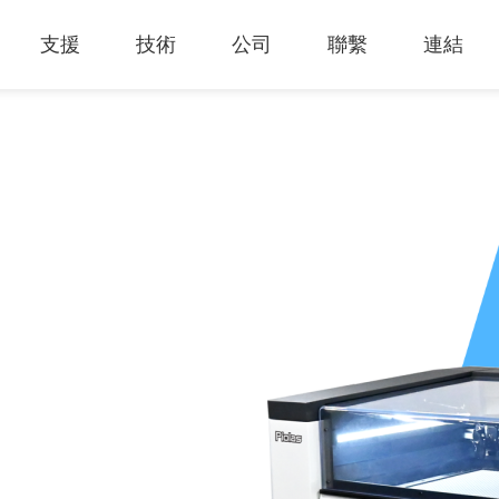
支援
技術
公司
聯繫
連結
熱門應用
關於我們
里程
知識專區
客戶服務
Financing Service
公司概況
薄膜切割
產品影片
成為代理商
GCC Web Shop
公司治理
雷射雕刻機
經營理念
全部
玻璃
策
雷射雕刻
產品諮詢
GCC Club
股東訊息
創新技術
公司
禮贈品
其他問題
代理商入口
財務報表
客戶服務
產品
首飾
GCC 聯絡資訊
利害關係
塑料
ESG永續
榮譽和認証
新聞
印章
陳列展示
最新
服飾和紡織
參展
聯繫我
木工
了解詳情