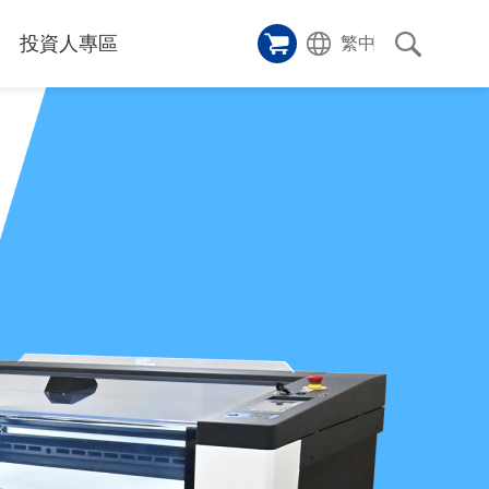
投資人專區
繁中
樣品櫥窗
碑
應用影片
雷射切割機
沿革
成功案例
歷史
人
專區
和活動
消息
訊息
們