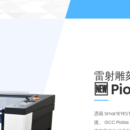
雷射雕
🆕 P
憑藉 SmartEY
捷。 GCC Pi