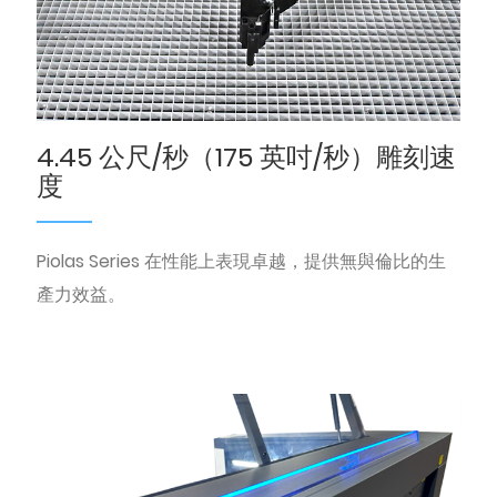
4.45 公尺/秒（175 英吋/秒）雕刻速
度
Piolas Series 在性能上表現卓越，提供無與倫比的生
產力效益。