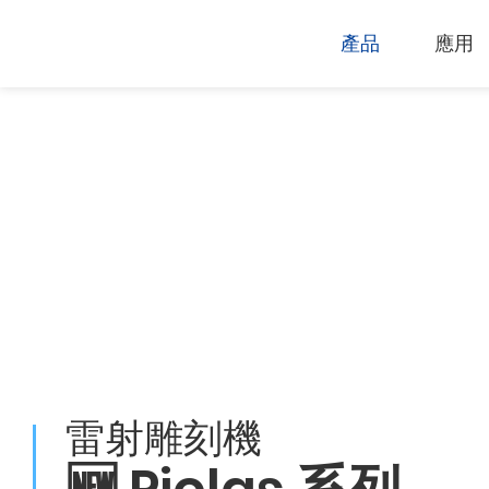
產品
應用
技術支援
下載專區
電腦割字機
產品終止政
過保固服務
雷射打標機
GCC
GCC
雷射雕刻機