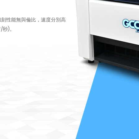
，其雕刻性能無與倫比，速度分別高
吋/秒)。