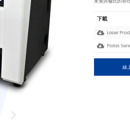
來無與倫比的吞
下載
Laser Pro
Piolas Ser
線