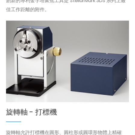
創新的專利金字塔聚焦工具是 StellarMark 3DS 系列上最
佳工作距離的附件。
旋轉軸 - 打標機
旋轉軸允許打標機在圓形、圓柱形或圓環形物體上精確