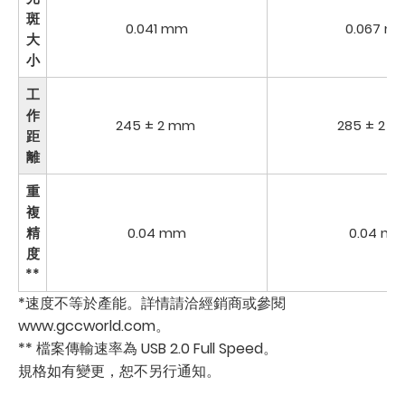
斑
0.041 mm
0.067 m
大
小
工
作
245 ± 2 mm
285 ± 2 
距
離
重
複
精
0.04 mm
0.04 m
度
**
*速度不等於產能。詳情請洽經銷商或參閱
www.gccworld.com。
** 檔案傳輸速率為 USB 2.0 Full Speed。
規格如有變更，恕不另行通知。