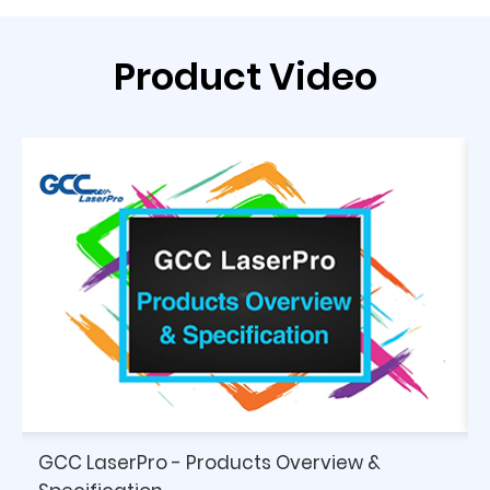
Product Video
介
GCC LaserPro - Products Overview &