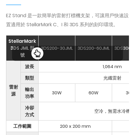
EZ Stand 是一款簡單的雷射打標機支架，可讓用戶快速設
置適用於 StellarMark C、I 和 3DS 系列的刻印環境。
StellarMark
3DS JML 型
3DS200-30JML
3DS200-60JML
3DS300-
號
波長
1,064 nm
類型
光纖雷射
雷射
輸出
30W
60W
30
源
功率
冷卻
空冷，無需水冷機
方式
工作範圍
200 x 200 mm