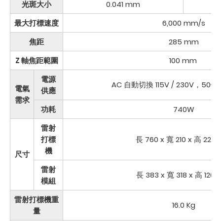
光斑大小
0.041 mm
最大打標速度
6,000 mm/s
焦距
285 mm
Z 軸焦距範圍
100 mm
電源
AC 自動切換 115V / 230V，50-60
電氣
供應
需求
功耗
740W
雷射
打標
長 760 x 寬 210 x 高 220
機
尺寸
雷射
長 383 x 寬 318 x 高 120
模組
雷射打標機重
16.0 Kg
量