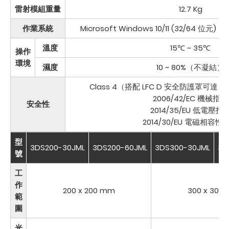
雷射模組重量
12.7 Kg
作業系統
Microsoft Windows 10/11 (32/64
溫度
15℃ ~ 35℃
操作
環境
濕度
10 ~ 80%（不凝結）
Class 4（搭配 LFC D 安全防護罩可達 EN60
2006/42/EC 機械指令
安全性
2014/35/EU 低電壓指
2014/30/EU 電磁相容性
型
3DS200-30JML
3DS200-60JML
3DS300-30JML
3D
號
工
作
200 x 200 mm
300 x 300
範
圍
光