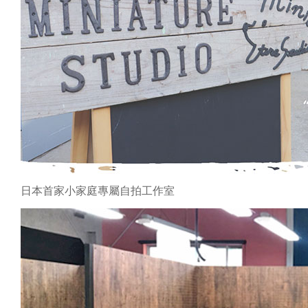
日本首家小家庭專屬自拍工作室