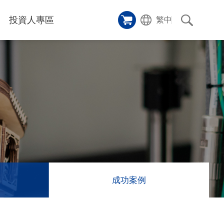
投資人專區
繁中
樣品櫥窗
碑
應用影片
雷射切割機
沿革
成功案例
歷史
人
專區
和活動
消息
訊息
成功案例
們