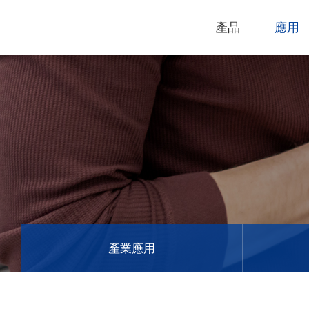
產品
應用
技術支援
下載專區
電腦割字機
產品終止政
過保固服務
雷射打標機
GCC
GCC
產業應用