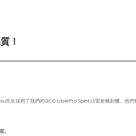
品質！
a先生和Komatsu先生採用了我們的GCC LaserPro Spirit L
室。