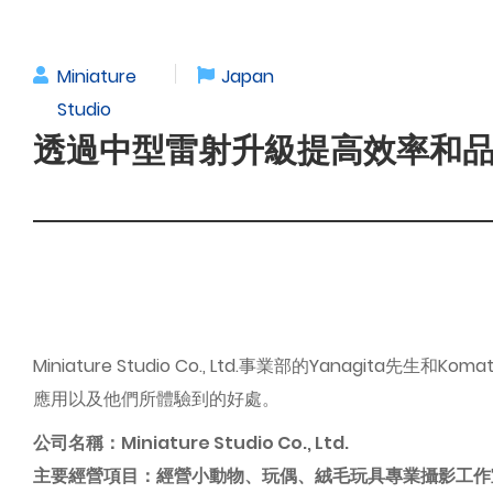
Miniature
Japan
Studio
透過中型雷射升級提高效率和
Miniature Studio Co., Ltd.事業部的Yanagit
應用以及他們所體驗到的好處。
公司名稱：Miniature Studio Co., Ltd.
主要經營項目：經營小動物、玩偶、絨毛玩具專業攝影工作