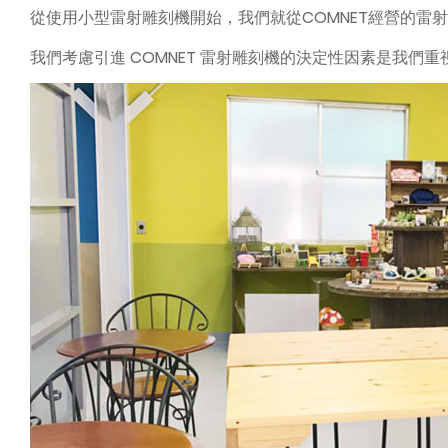
從使用小型雷射雕刻機開始，我們就從COMNET經營的雷射
我們考慮引進 COMNET 雷射雕刻機的決定性因素是我