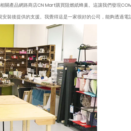
相關產品網路商店CN Mart購買阻燃紙蜂巢。這讓我們發現CO
們重視安裝後提供的支援。我覺得這是一家很好的公司，能夠透過