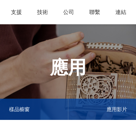
支援
技術
公司
聯繫
連結
熱門應用
關於我們
里程
知識專區
客戶服務
Financing Service
公司概況
薄膜切割
產品影片
成為代理商
GCC Web Shop
公司治理
雷射雕刻機
經營理念
全部
玻璃
策
雷射雕刻
產品諮詢
GCC Club
股東訊息
應用
創新技術
公司
禮贈品
其他問題
代理商入口
財務報表
客戶服務
產品
首飾
GCC 聯絡資訊
利害關係
塑料
ESG永續
榮譽和認証
新聞
印章
陳列展示
最新
服飾和紡織
參展
樣品櫥窗
應用影片
聯繫我
木工
了解詳情